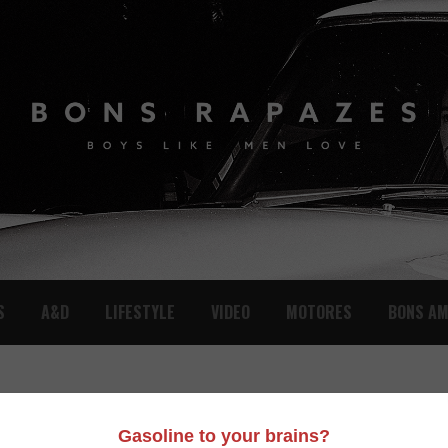
S
A&D
LIFESTYLE
VIDEO
MOTORES
BONS AM
E FATO!