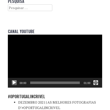
PESQUISA
NAVIGATION
Search
CANAL YOUTUBE
Reprodutor
de
vídeo
00:00
01:00
#OPORTUGALINCRIVEL
DEZEMBRO 2021 | AS MELHORES FOTOGRAFIAS
D’#OPORTUGALINCRIVEL