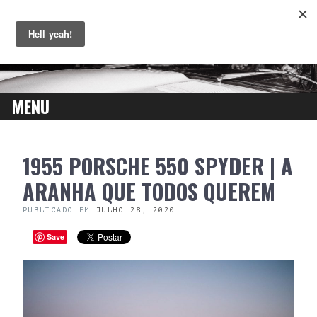
MENU
SKIP
1955 PORSCHE 550 SPYDER | A
TO
CONTENT
ARANHA QUE TODOS QUEREM
PUBLICADO EM
JULHO 28, 2020
Save