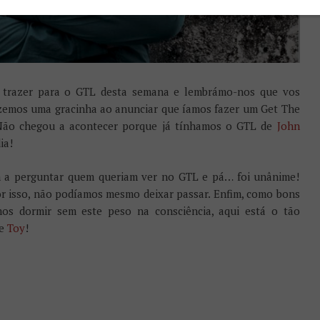
trazer para o GTL desta semana e lembrámo-nos que vos
zemos uma gracinha ao anunciar que íamos fazer um Get The
Não chegou a acontecer porque já tínhamos o GTL de
John
ia!
m a perguntar quem queriam ver no GTL e pá… foi unânime!
por isso, não podíamos mesmo deixar passar. Enfim, como bons
os dormir sem este peso na consciência, aqui está o tão
e
Toy
!