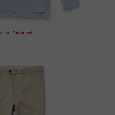
amisa –
Rubinacci