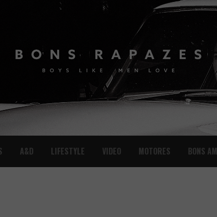
S
A&D
LIFESTYLE
VIDEO
MOTORES
BONS AM