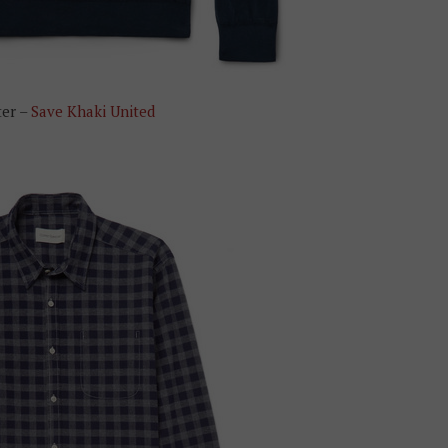
er –
Save Khaki United