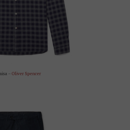
isa –
Oliver Spencer