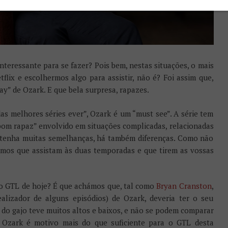
teressante para se fazer? Pois bem, nestas situações, o mais
flix e escolhermos algo para assistir, não é? Foi assim que,
ay” de Ozark. E que bela surpresa, rapazes.
s melhores séries ever”, Ozark é um “must see”. A série tem
bom rapaz” envolvido em situações complicadas, relacionadas
e tenha muitas semelhanças, há também diferenças. Como não
amos que assistam às duas temporadas e que tirem as vossas
 o GTL de hoje? É que achámos que, tal como
Bryan Cranston
,
alizador de alguns episódios) de Ozark, deveria ter o seu
a do gajo teve muitos altos e baixos, e não se podem comparar
 Ozark é motivo mais do que suficiente para o GTL desta