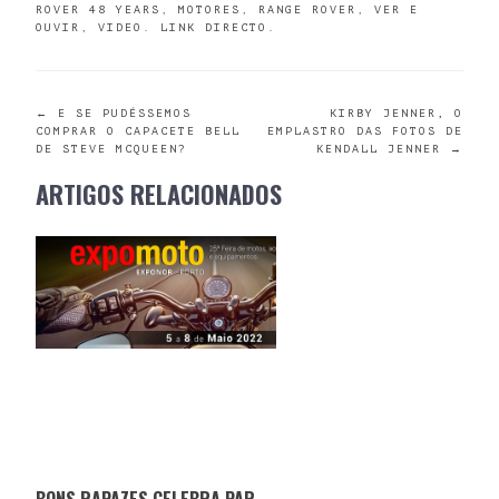
ROVER 48 YEARS
,
MOTORES
,
RANGE ROVER
,
VER E
OUVIR
,
VIDEO
.
LINK DIRECTO
.
POST
←
E SE PUDÉSSEMOS
KIRBY JENNER, O
COMPRAR O CAPACETE BELL
EMPLASTRO DAS FOTOS DE
DE STEVE MCQUEEN?
KENDALL JENNER
→
NAVIGATION
ARTIGOS RELACIONADOS