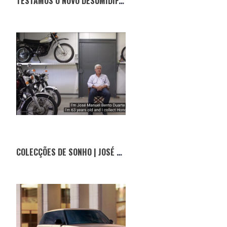
TESTÁMOS O NOVO DESUMIDIFICADOR NO CITROËN BOCA DE SAPO
COLECÇÕES DE SONHO | JOSÉ DUARTE E O MUNDO DA HONDA