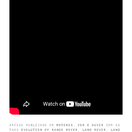
ARTIGO PUBLICADO EM
MOTORES
,
VER E OUVIR
COM AS
TAGS
EVOLUTION OF RANGE ROVER
,
LAND ROVER
,
LAND