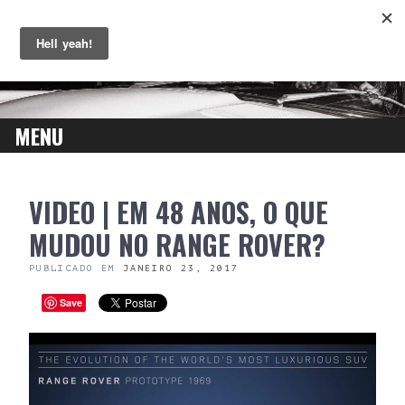
MENU
SKIP
VIDEO | EM 48 ANOS, O QUE
TO
CONTENT
MUDOU NO RANGE ROVER?
PUBLICADO EM
JANEIRO 23, 2017
Save