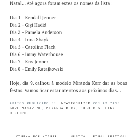
Natal… Até agora foram estes os nomes da lista:
Dia 1 – Kendall Jenner
Dia 2 – Gigi Hadid
Dia 3 – Pamela Anderson
Dia 4 – Irina Shayk
Dia 5 – Caroline Flack
Dia 6 – Immy Waterhouse
Dia 7 – Kris Jenner
Dia 8 – Emily Ratajkowski
Hoje, dia 9, calhou à modelo Miranda Kerr dar as boas
festas. Vamos ficar estar atentos aos próximos dias…
ARTIGO PUBLICADO EM
UNCATEGORIZED
COM AS TAGS
LOVE MAGAZINE
,
MIRANDA KERR
,
MULHERES
.
LINK
DIRECTO
.
←
CINEMA POR MIGUEL
MUSICA | FINAL FESTIVAL