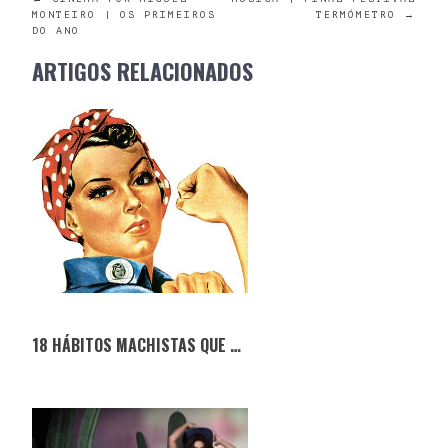
POST
MONTEIRO | OS PRIMEIROS
TERMÓMETRO
→
DO ANO
NAVIGATION
ARTIGOS RELACIONADOS
18 HÁBITOS MACHISTAS QUE DEVEMOS ABANDONAR EM 2018 (SEGUNDO AS MULHERES)