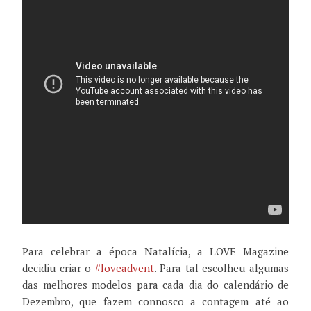
Para celebrar a época Natalícia, a LOVE Magazine
decidiu criar o
‪#‎
loveadvent‬
. Para tal escolheu algumas
das melhores modelos para cada dia do calendário de
Dezembro, que fazem connosco a contagem até ao