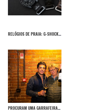
RELÓGIOS DE PRAIA: G-SHOCK VS MOONSWATCH — QUAL É O MELHOR PARA O VERÃO?
PROCURAM UMA GARRAFEIRA? AQUI ESTÁ A AJUDA QUE PRECISAM