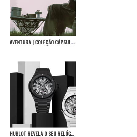
AVENTURA | COLEÇÃO CÁPSULA DA INVINCIBLE COM A HELINOX
HUBLOT REVELA O SEU RELÓGIO FABRICADO INTEIRAMENTE EM CERÂMICA