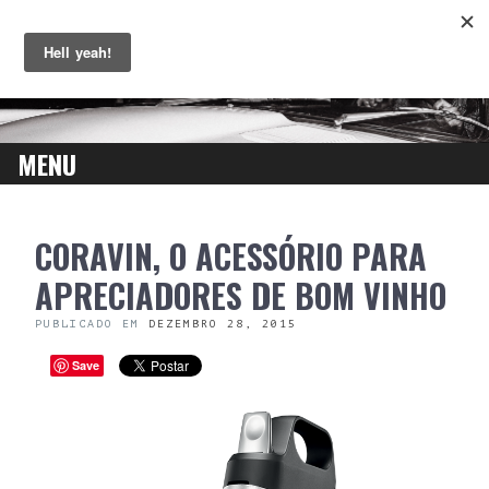
MENU
SKIP
CORAVIN, O ACESSÓRIO PARA
TO
CONTENT
APRECIADORES DE BOM VINHO
PUBLICADO EM
DEZEMBRO 28, 2015
Save