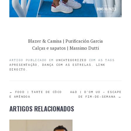
Blazer & Camisa | Purificación Garcia
Calças e sapatos | Massimo Dutti
ARTIGO PUBLICADO EM
UNCATEGORIZED
COM AS TAGS
APRESENTAÇÃO
,
DANÇA COM AS ESTRELAS
.
LINK
DIRECTO
.
POST
←
FOOD | TARTE DE CÔCO
A&D | D’OM UO – ESCAPE
E AMÊNDOA
DE FIM-DE-SEMANA
→
NAVIGATION
ARTIGOS RELACIONADOS