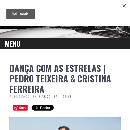
MENU
SKIP
DANÇA COM AS ESTRELAS |
TO
CONTENT
PEDRO TEIXEIRA & CRISTINA
FERREIRA
PUBLICADO EM
MARÇO 17, 2015
Save