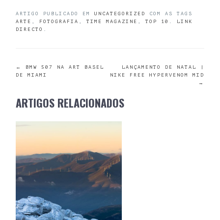
ARTIGO PUBLICADO EM
UNCATEGORIZED
COM AS TAGS
ARTE
,
FOTOGRAFIA
,
TIME MAGAZINE
,
TOP 10
.
LINK
DIRECTO
.
POST
←
BMW 507 NA ART BASEL
LANÇAMENTO DE NATAL |
DE MIAMI
NIKE FREE HYPERVENOM MID
→
NAVIGATION
ARTIGOS RELACIONADOS