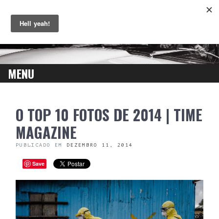
MENU
SKIP
O TOP 10 FOTOS DE 2014 | TIME
TO
CONTENT
MAGAZINE
PUBLICADO EM
DEZEMBRO 11, 2014
Save