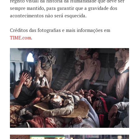
registo visual
da história
da Humanidade que
deve ser
sempre mantido
, para garantir que a
gravidade
dos
acontecimentos
não
será
esquecida.
Créditos
das fotografias
e
mais informações
em
TIME.com
.