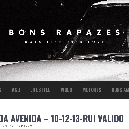
S
A&D
LIFESTYLE
VIDEO
MOTORES
BONS AM
DA AVENIDA – 10-12-13-RUI VALIDO
0
IN
AO RODRIGO