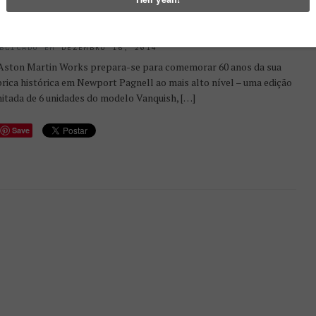
0 ANOS ASTON MARTIN |
ANQUISH EDIÇÃO LIMITADA
BLICADO EM
DEZEMBRO 16, 2014
Aston Martin Works prepara-se para comemorar 60 anos da sua
brica histórica em Newport Pagnell ao mais alto nível – uma edição
mitada de 6 unidades do modelo Vanquish, […]
Save