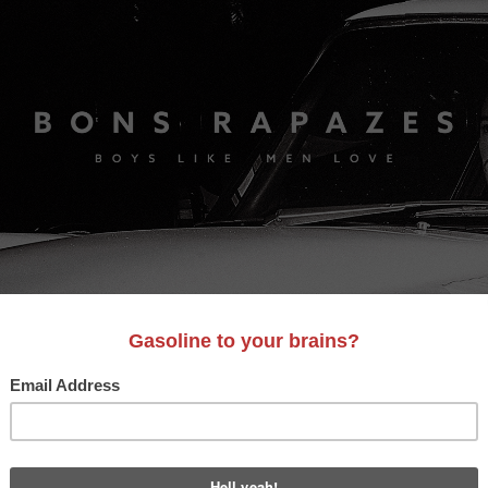
S
A&D
LIFESTYLE
VIDEO
MOTORES
BONS AM