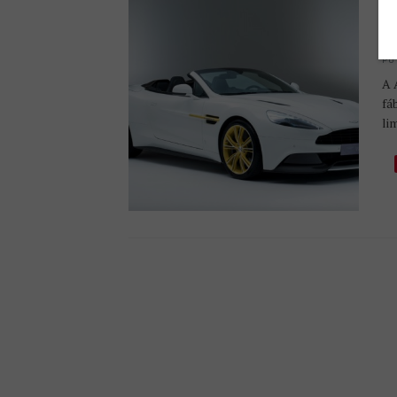
6
V
PU
A 
fá
li