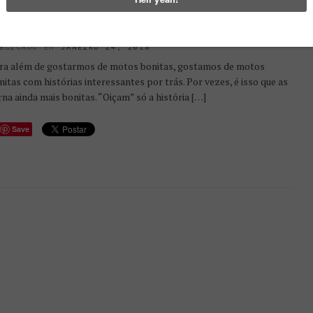
ODAKA ACE 100 “NAVAJO”, BY
TOPEIA MOTO CO.
BLICADO EM
JANEIRO 24, 2018
ra além de gostarmos de motos bonitas, gostamos de motos
nitas com histórias interessantes por trás. Por vezes, é isso que as
rna ainda mais bonitas. “Oiçam” só a história […]
Save