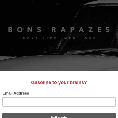
S
A&D
LIFESTYLE
VIDEO
MOTORES
BONS AM