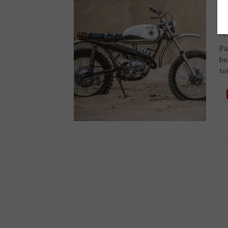
H
U
PU
Pa
bo
to