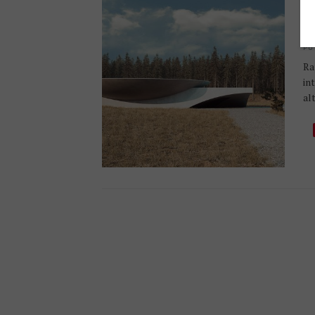
A
PU
Ra
in
al