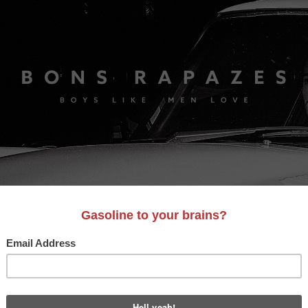
S
A&D
LIFESTYLE
VIDEO
MOTORES
BONS AM
N B