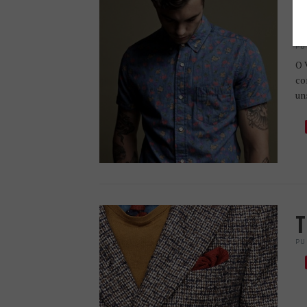
T
E
PU
O 
co
un
T
PU