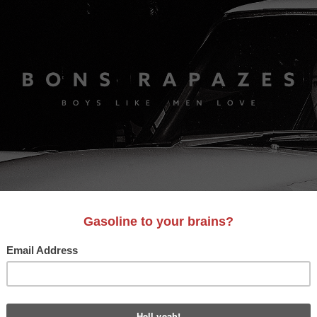
S
A&D
LIFESTYLE
VIDEO
MOTORES
BONS AM