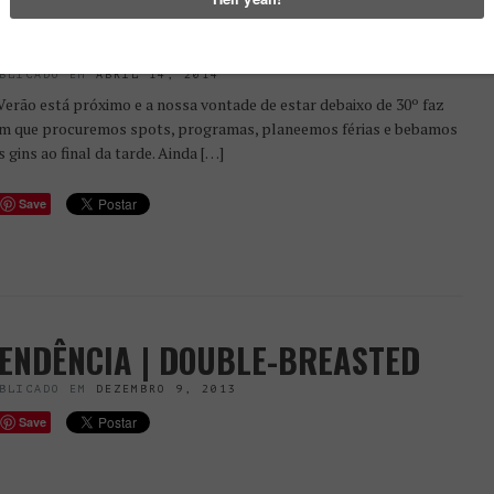
ENDÊNCIA | CAMISAS
STAMPADAS
BLICADO EM
ABRIL 14, 2014
Verão está próximo e a nossa vontade de estar debaixo de 30º faz
m que procuremos spots, programas, planeemos férias e bebamos
s gins ao final da tarde. Ainda […]
Save
ENDÊNCIA | DOUBLE-BREASTED
BLICADO EM
DEZEMBRO 9, 2013
Save