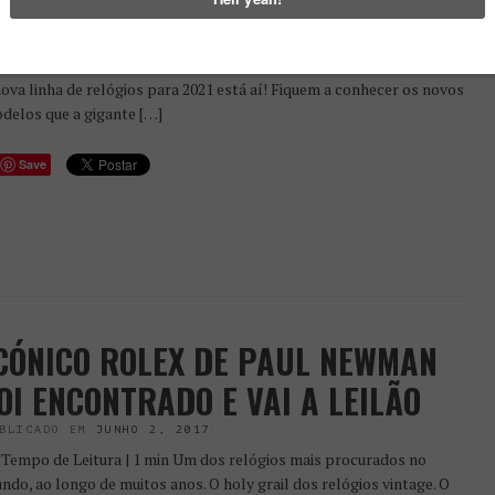
OLEX | NOVIDADES PARA 2021
BLICADO EM
ABRIL 20, 2021
 estamos naquela altura do ano… as novidades da Rolex chegaram e
nova linha de relógios para 2021 está aí! Fiquem a conhecer os novos
delos que a gigante […]
Save
CÓNICO ROLEX DE PAUL NEWMAN
OI ENCONTRADO E VAI A LEILÃO
BLICADO EM
JUNHO 2, 2017
Tempo de Leitura | 1 min Um dos relógios mais procurados no
ndo, ao longo de muitos anos. O holy grail dos relógios vintage. O