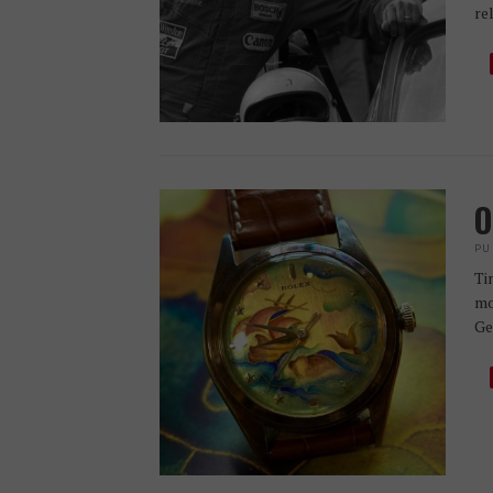
re
O
PU
Ti
mo
Ge