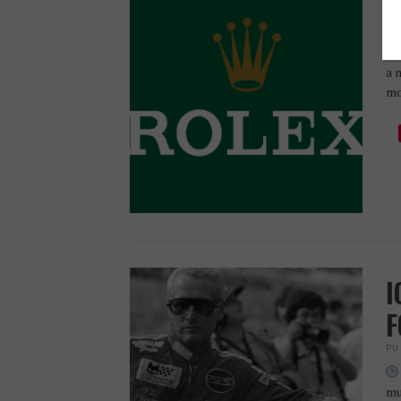
R
PU
Já
a 
mo
I
F
PU
mu