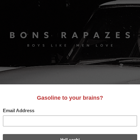
S
A&D
LIFESTYLE
VIDEO
MOTORES
BONS AM