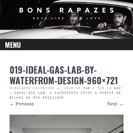
MENU
SKIP
019-IDEAL-GAS-LAB-BY-
TO
CONTENT
WATERFROM-DESIGN-960×721
PUBLISHED
FEVEREIRO 6, 2020
AT
960 × 721
IN
A&D
| IDEAL GAS LAB: O ESCRITÓRIO FEITO A PARTIR DE
BILHAS DE GÁS RECICLADO
←
Previous
Next
→