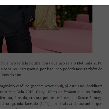
 hoje não se fala noutra coisa que não seja o Met Gala 2019.
 famosos no Instagram e, por isso, não poderíamos também de
linos do ano.
maginário católico (podem rever
aqui
), já este ano, decidiram
ra o Met Gala 2019:
Camp: Notes on Fashion
que, no fundo,
ofessora, filósofa, ativista política e filmmaker Susan Sontag.
onário quando lançado (1964) pois tratava de assuntos que