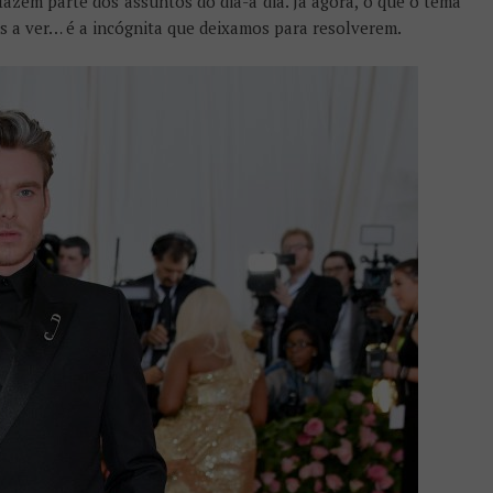
fazem parte dos assuntos do dia-a dia. Já agora, o que o tema
 a ver… é a incógnita que deixamos para resolverem.