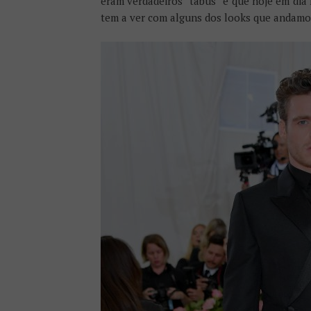
eram verdadeiros “tabus” e que hoje em dia 
tem a ver com alguns dos looks que andamos