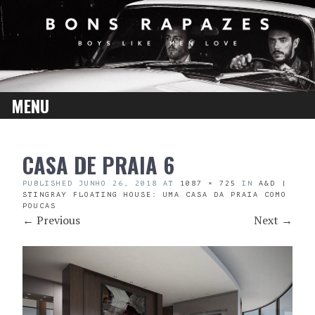
MENU
SKIP
CASA DE PRAIA 6
TO
CONTENT
PUBLISHED
JUNHO 26, 2018
AT
1087 × 725
IN
A&D |
STINGRAY FLOATING HOUSE: UMA CASA DA PRAIA COMO
POUCAS
←
Previous
Next
→