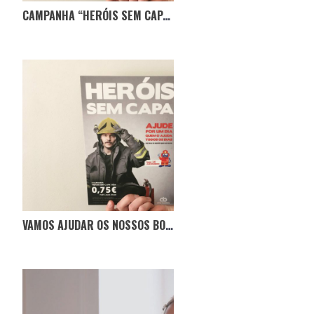
CAMPANHA “HERÓIS SEM CAPA” JÁ ANGARIOU QUASE 40,000€
VAMOS AJUDAR OS NOSSOS BOMBEIROS