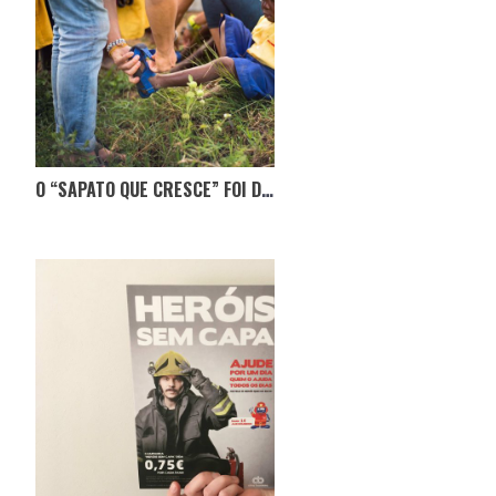
O “SAPATO QUE CRESCE” FOI DESENHADO PARA AJUDAR CRIANÇAS DESFAVORECIDAS