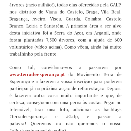
árvores (meio milhão!), todas elas oferecidas pela GALP,
nos distritos de Viana do Castelo, Braga, Vila Real,
Bragança, Aveiro, Viseu, Guarda, Coimbra, Castelo
Branco, Leiria e Santarém. A primeira área a ser alvo
desta iniciativa foi a Serra do Açor, em Arganil, onde
foram plantadas 7,500 árvores, com a ajuda de 600
voluntários (vídeo acima). Como vêem, ainda há muito
trabalhinho pela frente.
Como tal, convidamo-vos a passarem por
www.terradeesperança.pt
do Movimento Terra de
Esperança e a fazerem a vossa inscrição para poderem
participar já na próxima acção de reflorestação. Depois,
é fazerem outra coisa muito importante e que, de
certeza, conseguem com uma perna às costas. Pegar no
telemóvel, tirar uma foto, adicionar as hashtags
#terradeesperança e #Galp, e passar a
palavra! Queremos ou não queremos o nosso
#oPortugalincrivel de volta?