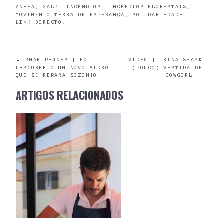
ANEFA
,
GALP
,
INCÊNDIOS
,
INCÊNDIOS FLORESTAIS
,
MOVIMENTO TERRA DE ESPERANÇA
,
SOLIDARIEDADE
.
LINK DIRECTO
.
POST
←
SMARTPHONES | FOI
VIDEO | IRINA SHAYK
DESCOBERTO UM NOVO VIDRO
(POUCO) VESTIDA DE
QUE SE REPARA SOZINHO
COWGIRL
→
NAVIGATION
ARTIGOS RELACIONADOS