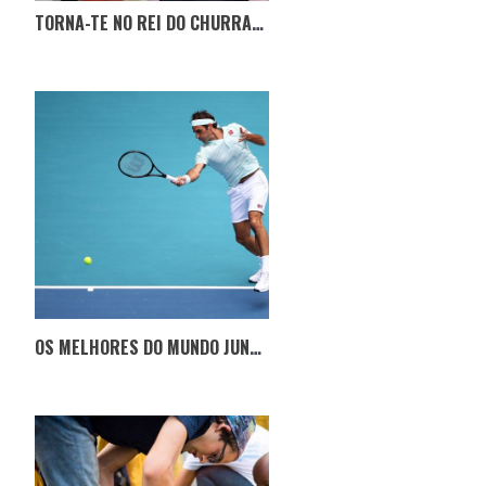
TORNA-TE NO REI DO CHURRASCO COM O MINICOOKSPOT
OS MELHORES DO MUNDO JUNTAM-SE PARA AJUDAR A COMBATER OS INCÊNDIOS NA AUSTRALIA