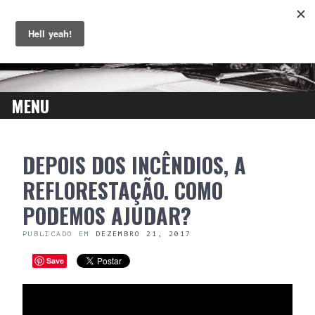
MENU
SKIP
DEPOIS DOS INCÊNDIOS, A
TO
CONTENT
REFLORESTAÇÃO. COMO
PODEMOS AJUDAR?
PUBLICADO EM
DEZEMBRO 21, 2017
Save