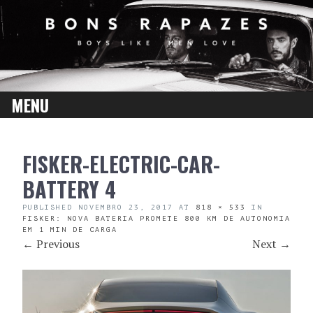
MENU
SKIP
FISKER-ELECTRIC-CAR-
TO
CONTENT
BATTERY 4
PUBLISHED
NOVEMBRO 23, 2017
AT
818 × 533
IN
FISKER: NOVA BATERIA PROMETE 800 KM DE AUTONOMIA
EM 1 MIN DE CARGA
←
Previous
Next
→