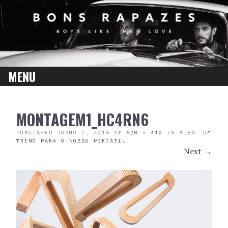
MENU
SKIP
MONTAGEM1_HC4RN6
TO
CONTENT
PUBLISHED
JUNHO 7, 2016
AT
620 × 310
IN
SLED: UM
TRENÓ PARA O NOSSO PORTÁTIL
Next
→