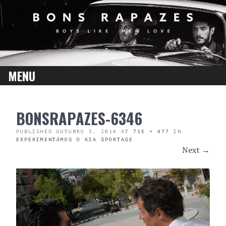
MENU
SKIP
BONSRAPAZES-6346
TO
CONTENT
PUBLISHED
OUTUBRO 3, 2014
AT
715 × 477
IN
EXPERIMENTÁMOS O KIA SPORTAGE
Next
→