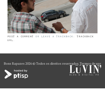
POST A COMMENT
OR LEAVE A TRACKBACK:
TRACKBACK
URL
.
Bons Rapazes
2026 © Todos os direitos reservados.
Termos de uso