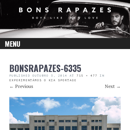
MENU
SKIP
BONSRAPAZES-6335
TO
CONTENT
PUBLISHED
OUTUBRO 3, 2014
AT
715 × 477
IN
EXPERIMENTÁMOS O KIA SPORTAGE
←
Previous
Next
→