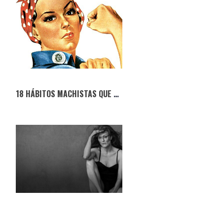
18 HÁBITOS MACHISTAS QUE DEVEMOS ABANDONAR EM 2018 (SEGUNDO AS MULHERES)