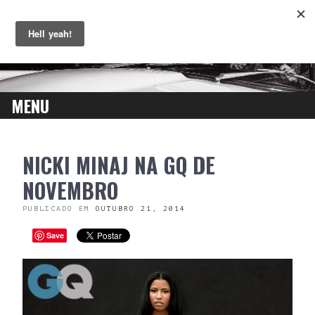
MENU
SKIP
NICKI MINAJ NA GQ DE
TO
CONTENT
NOVEMBRO
PUBLICADO EM
OUTUBRO 21, 2014
Save