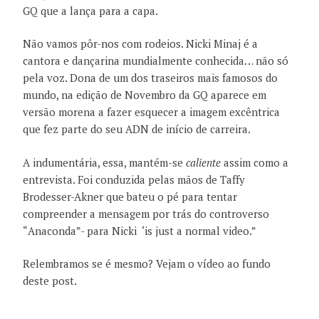
GQ que a lança para a capa.
Não vamos pôr-nos com rodeios. Nicki
Minaj é a
cantora e dançarina
mundialmente conhecida… não só
pela voz. Dona de
um dos traseiros mais
famosos
do
mundo, n
a edição de Novembro da GQ
aparece em
versão morena
a fazer esquecer a imagem excêntrica
que fez parte do seu ADN de início de carreira
.
A indumentária, essa, mantém-se
caliente
assim como a
entrevista. Foi conduzida pelas mãos de Taffy
Brodesser-Akner que bateu o pé para tent
ar
compreender a mensagem
por trás do controverso
“
Anaconda”- para Nicki ‘is just a normal video.”
Relembramos se é mesmo? Vejam o vídeo ao fundo
deste post.