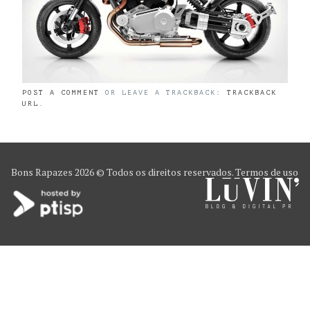
POST A COMMENT
OR LEAVE A TRACKBACK:
TRACKBACK
URL
.
Bons Rapazes
2026 © Todos os direitos reservados.
Termos de uso