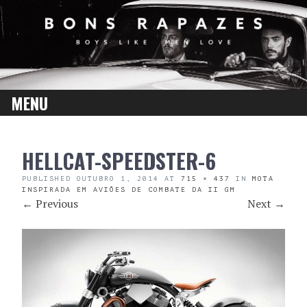
MENU
SKIP
HELLCAT-SPEEDSTER-6
TO
CONTENT
PUBLISHED
OUTUBRO 1, 2014
AT
715 × 437
IN
MOTA
INSPIRADA EM AVIÕES DE COMBATE DA II GM
←
Previous
Next
→