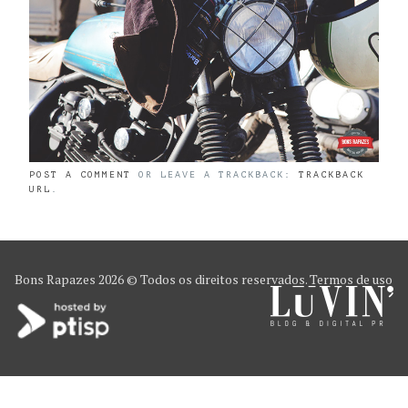
POST A COMMENT
OR LEAVE A TRACKBACK:
TRACKBACK
URL
.
Bons Rapazes
2026 © Todos os direitos reservados.
Termos de uso