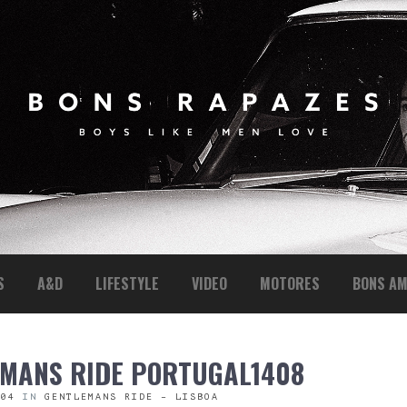
S
A&D
LIFESTYLE
VIDEO
MOTORES
BONS AM
EMANS RIDE PORTUGAL1408
704
IN
GENTLEMANS RIDE – LISBOA