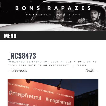
MENU
SKIP
_RCS8473
TO
CONTENT
PUBLISHED
SETEMBRO 30, 2014
AT
715 × 1071
IN
#5
DICAS PARA SAIR DE UM CAPOTAMENTO | MAPFRE
←
Previous
Next
→