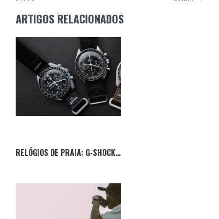
NAVIGATION
ARTIGOS RELACIONADOS
RELÓGIOS DE PRAIA: G-SHOCK VS MOONSWATCH — QUAL É O MELHOR PARA O VERÃO?