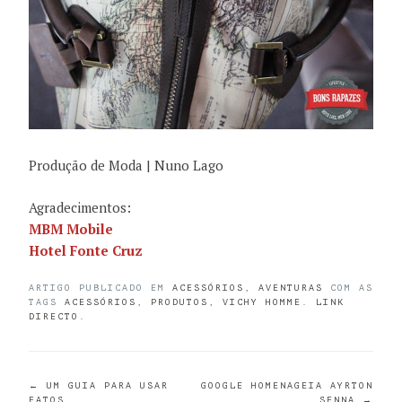
Produção de Moda | Nuno Lago
Agradecimentos:
MBM Mobile
Hotel Fonte Cruz
ARTIGO PUBLICADO EM
ACESSÓRIOS
,
AVENTURAS
COM AS
TAGS
ACESSÓRIOS
,
PRODUTOS
,
VICHY HOMME
.
LINK
DIRECTO
.
POST
←
UM GUIA PARA USAR
GOOGLE HOMENAGEIA AYRTON
FATOS
SENNA
→