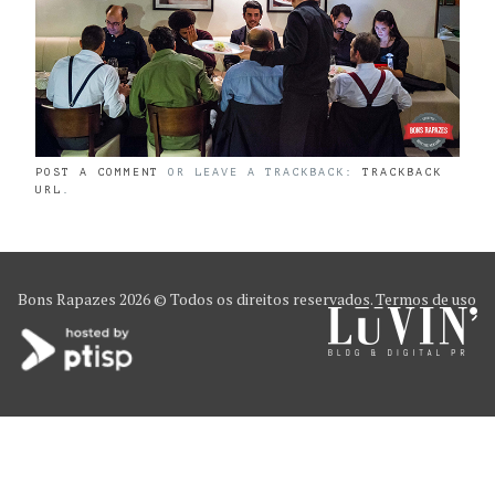
POST A COMMENT
OR LEAVE A TRACKBACK:
TRACKBACK
URL
.
Bons Rapazes
2026 © Todos os direitos reservados.
Termos de uso