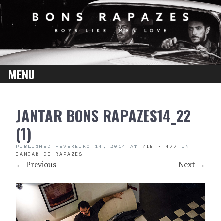
MENU
SKIP
JANTAR BONS RAPAZES14_22
TO
CONTENT
(1)
PUBLISHED
FEVEREIRO 14, 2014
AT
715 × 477
IN
JANTAR DE RAPAZES
←
Previous
Next
→