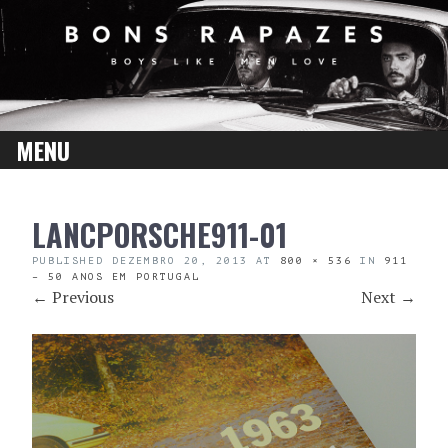
MENU
SKIP
LANCPORSCHE911-01
TO
CONTENT
PUBLISHED
DEZEMBRO 20, 2013
AT
800 × 536
IN
911
– 50 ANOS EM PORTUGAL
←
Previous
Next
→