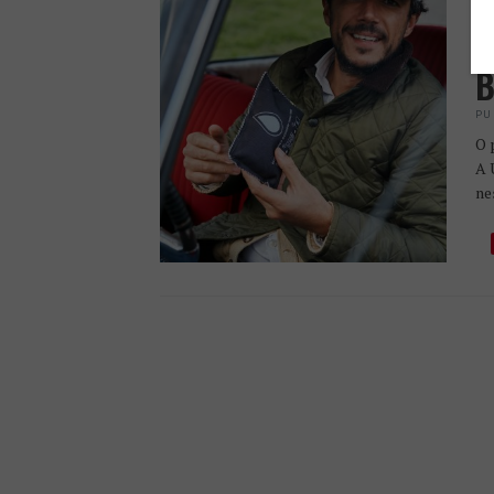
T
D
B
PU
O 
A 
ne