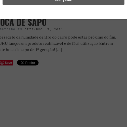
ESTÁMOS O NOVO
ESUMIDIFICADOR NO CITROËN
OCA DE SAPO
BLICADO EM
DEZEMBRO 13, 2021
pesadelo da humidade dentro do carro pode estar próximo do fim.
UHU lançou um produto reutilizável e de fácil utilização. Entrem
ste boca de sapo de 1ª geração! […]
Save