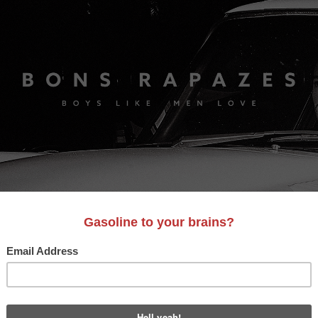
S
A&D
LIFESTYLE
VIDEO
MOTORES
BONS AM