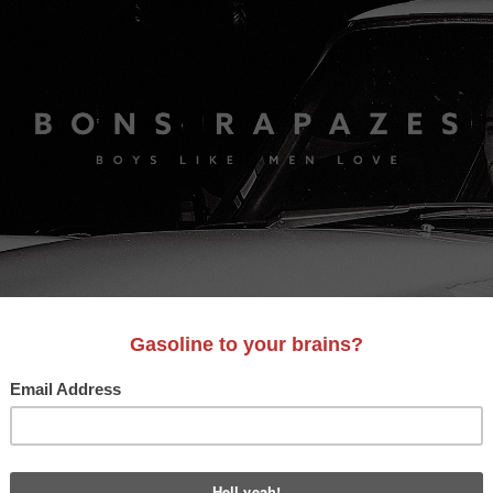
S
A&D
LIFESTYLE
VIDEO
MOTORES
BONS AM