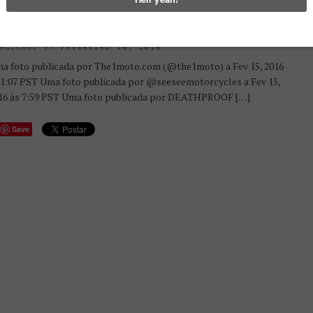
OTOS | THE 1 MOTORCYCLE SHOW
016
BLICADO EM
FEVEREIRO 16, 2016
a foto publicada por The1moto.com (@the1moto) a Fev 15, 2016
 1:07 PST Uma foto publicada por @seeseemotorcycles a Fev 15,
16 às 7:59 PST Uma foto publicada por DEATHPROOF […]
Save