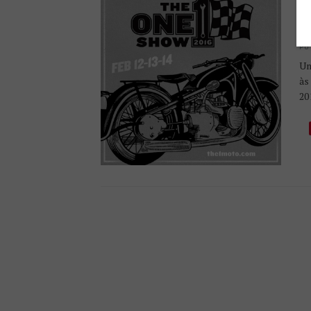
F
2
PU
Um
às
20