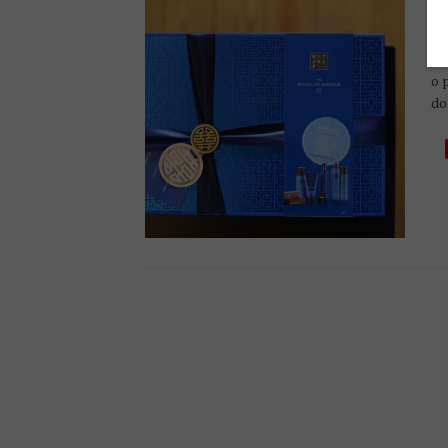
R
PU
o 
do