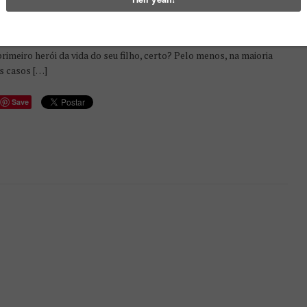
ITUAL(S) DO DIA DO PAI
BLICADO EM
MARÇO 16, 2017
Tempo de Leitura | 1 min e 30 seg Todos concordamos que um pai é
primeiro herói da vida do seu filho, certo? Pelo menos, na maioria
s casos […]
Save