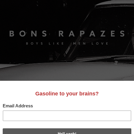
S
A&D
LIFESTYLE
VIDEO
MOTORES
BONS AM