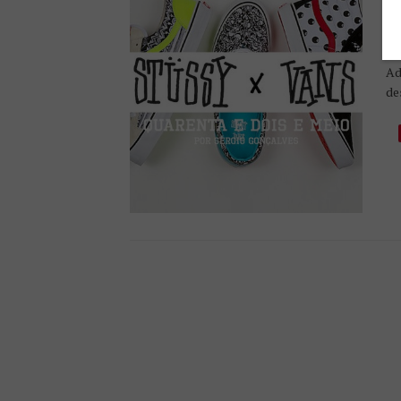
Q
PU
Co
Ad
de