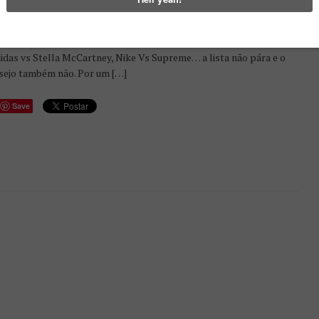
UARENTA E DOIS E MEIO
BLICADO EM
MAIO 7, 2015
laborações: Do Céu ao Inferno num par de ténis Stussy vs Vans,
idas vs Stella McCartney, Nike Vs Supreme… a lista não pára e o
sejo também não. Por um […]
Save