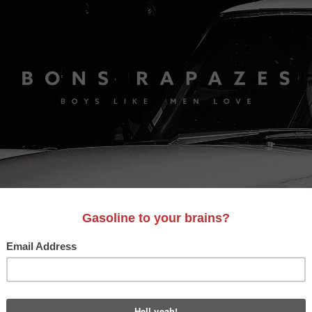
S
A&D
LIFESTYLE
VIDEO
MOTORES
BONS AM