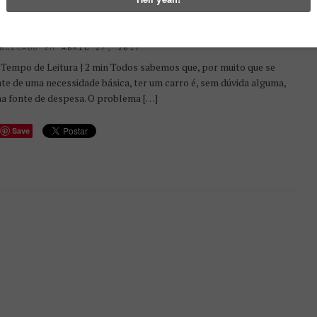
HAREACAR: O “AIRBNB” DOS
ARROS
BLICADO EM
ABRIL 27, 2017
Tempo de Leitura | 2 min Todos sabemos que, por muito que se
ate de uma necessidade básica, ter um carro é, sem dúvida alguma,
a fonte de despesa. O problema […]
Save