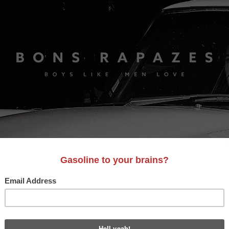
S
A&D
LIFESTYLE
VIDEO
MOTORES
BONS AM