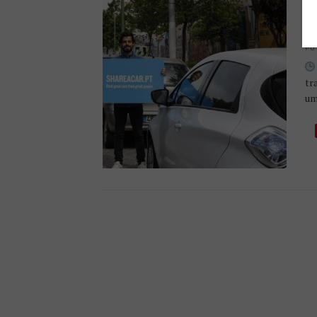
S
C
PU
tr
um