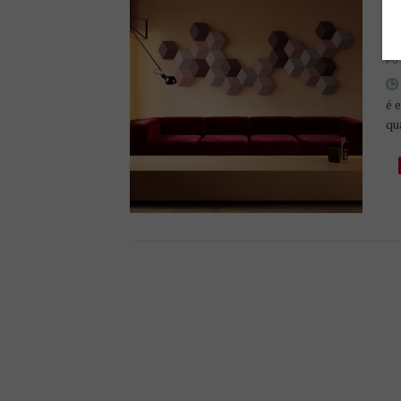
U
P
PU
é 
qu