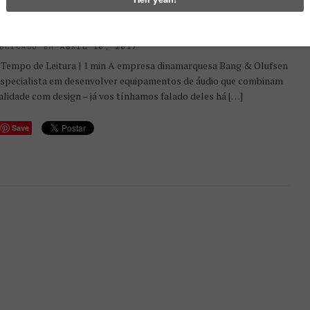
MA “COLMEIA” PARA MONTAR NA
AREDE E OUVIR MÚSICA
BLICADO EM
ABRIL 10, 2017
Tempo de Leitura | 1 min A empresa dinamarquesa Bang & Olufsen
especialista em desenvolver equipamentos de áudio que combinam
alidade com design – já vos tínhamos falado deles há […]
Save