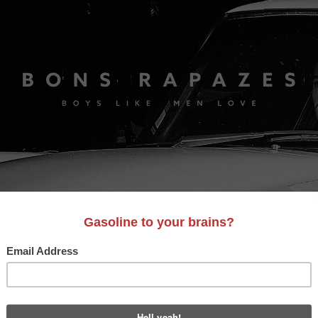
S
A&D
LIFESTYLE
VIDEO
MOTORES
BONS AM