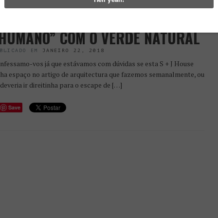
S + J HOUSE” – O BONITO
ONTRASTE DO CINZENTO
HUMANO” COM O VERDE NATURAL
BLICADO EM
JANEIRO 22, 2018
nfessamo-vos já que estávamos com dúvidas se esta S + J House
nha espaço no artigo de arquitectura que fazemos semanalmente, ou
 deveria ir direitinha para o escape de […]
Save