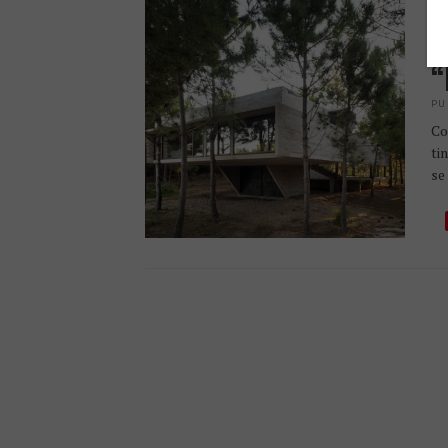
“
C
“
PU
Co
ti
se