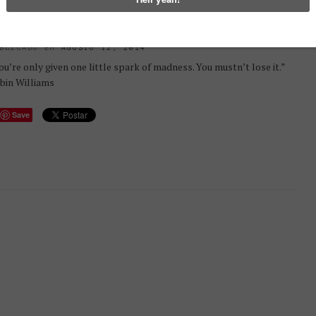
S MELHORES MOMENTOS DO
OBIN WILLIAMS
BLICADO EM
AGOSTO 12, 2014
ou’re only given one little spark of madness. You mustn’t lose it.”
bin Williams
Save