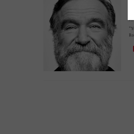
O
R
PU
“Y
Ro