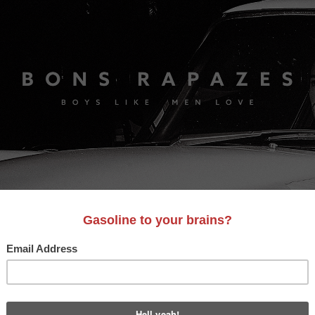
S
A&D
LIFESTYLE
VIDEO
MOTORES
BONS AM