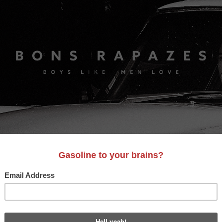
S
A&D
LIFESTYLE
VIDEO
MOTORES
BONS AM