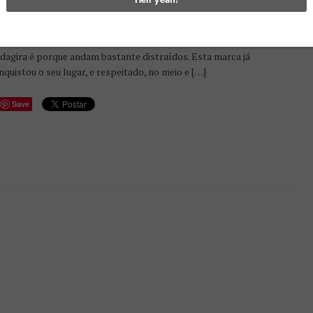
ODAGIRA ARROGANTE
BLICADO EM
AGOSTO 28, 2014
 são seguidores fervorosos de arte em bicicletas e não conhecem a
dagira é porque andam bastante distraídos. Esta marca já
nquistou o seu lugar, e respeitado, no meio e […]
Save