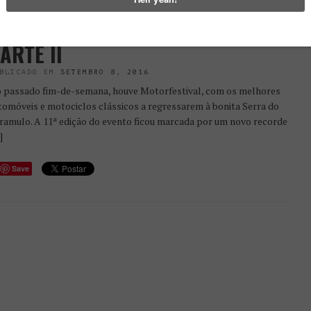
S 50 MELHORES FOTOS DO
ARAMULO MOTORFESTIVAL –
ARTE II
BLICADO EM
SETEMBRO 8, 2016
 passado fim-de-semana, houve Motorfestival, com os melhores
tomóveis e motociclos clássicos a regressarem à bonita Serra do
ramulo. A 11ª edição do evento ficou marcada por um novo recorde
]
Save