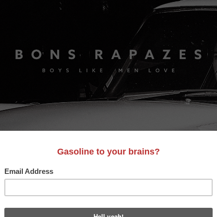
S
A&D
LIFESTYLE
VIDEO
MOTORES
BONS AM