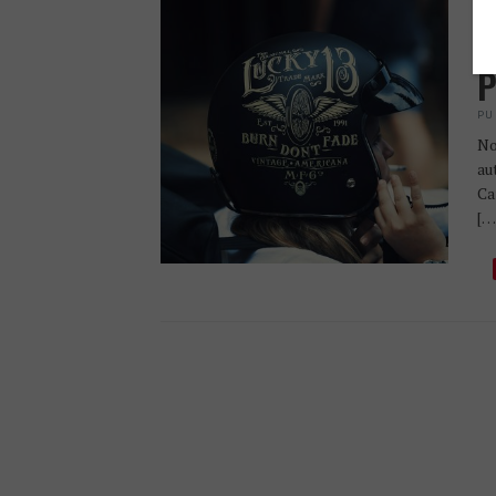
A
C
P
PU
No
au
Ca
[…