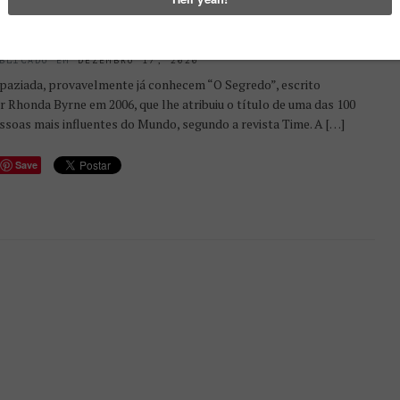
IVRO | O MAIOR SEGREDO DE
HONDA BYRNE
BLICADO EM
DEZEMBRO 17, 2020
paziada, provavelmente já conhecem “O Segredo”, escrito
r Rhonda Byrne em 2006, que lhe atribuiu o título de uma das 100
ssoas mais influentes do Mundo, segundo a revista Time. A […]
Save