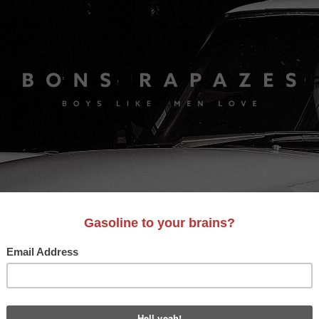
S
A&D
LIFESTYLE
VIDEO
MOTORES
BONS AM