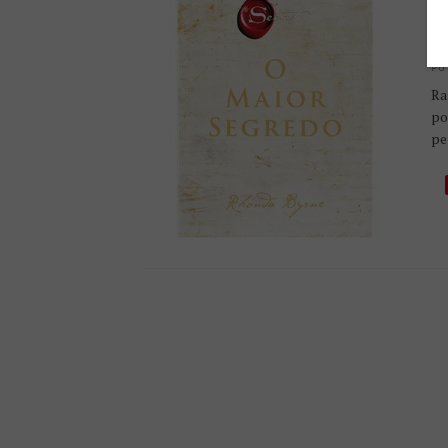
L
R
PU
Ra
po
pe