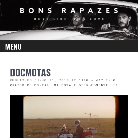
MENU
SKIP
DOCMOTAS
TO
CONTENT
PUBLISHED
JUNHO 11, 2018
AT
1100 × 637
IN
O
PRAZER DE MONTAR UMA MOTA E SIMPLESMENTE… IR