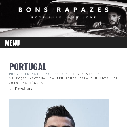
MENU
SKIP
PORTUGAL
TO
CONTENT
PUBLISHED
MARÇO 20, 2018
AT
353 × 530
IN
SELECÇÃO NACIONAL JÁ TEM ROUPA PARA O MUNDIAL DE
2018, NA RÚSSIA
←
Previous