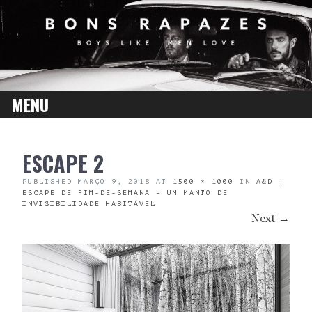
MENU
SKIP
ESCAPE 2
TO
CONTENT
PUBLISHED
MARÇO 9, 2018
AT
1500 × 1000
IN
A&D |
ESCAPE DE FIM-DE-SEMANA – UM MANTO DE
INVISIBILIDADE HABITÁVEL
Next
→