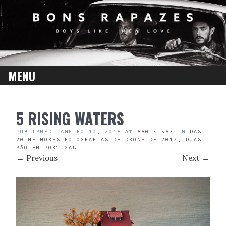
MENU
SKIP
5 RISING WATERS
TO
CONTENT
PUBLISHED
JANEIRO 10, 2018
AT
880 × 587
IN
DAS
20 MELHORES FOTOGRAFIAS DE DRONE DE 2017, DUAS
SÃO EM PORTUGAL
←
Previous
Next
→