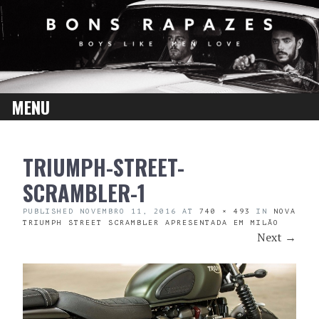
MENU
SKIP
TRIUMPH-STREET-
TO
CONTENT
SCRAMBLER-1
PUBLISHED
NOVEMBRO 11, 2016
AT
740 × 493
IN
NOVA
TRIUMPH STREET SCRAMBLER APRESENTADA EM MILÃO
Next
→