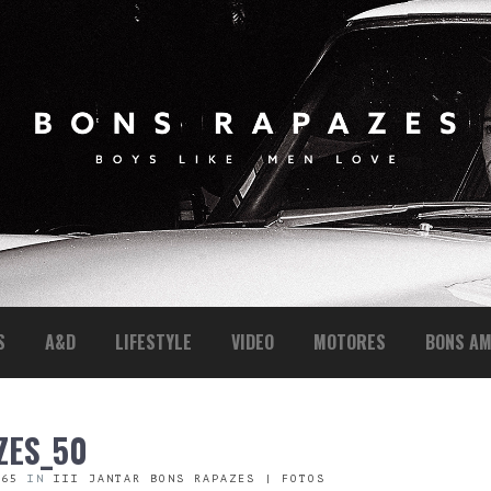
S
A&D
LIFESTYLE
VIDEO
MOTORES
BONS AM
ZES_50
665
IN
III JANTAR BONS RAPAZES | FOTOS