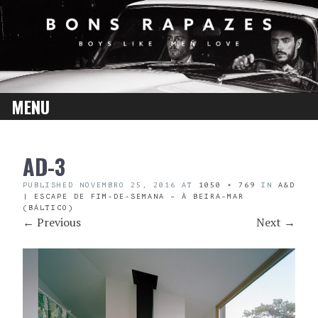
MENU
SKIP
AD-3
TO
CONTENT
PUBLISHED
NOVEMBRO 25, 2016
AT
1050 × 769
IN
A&D
| ESCAPE DE FIM-DE-SEMANA – À BEIRA-MAR
(BÁLTICO)
←
Previous
Next
→